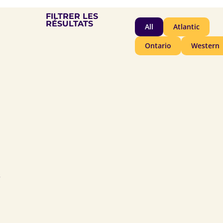
FILTRER LES
RÉSULTATS
All
Atlantic
Ontario
Western
s