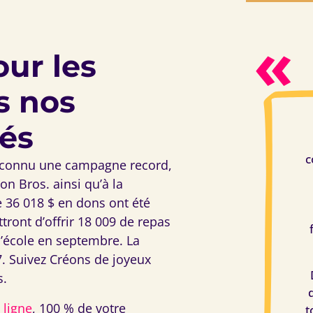
ur les
s nos
és
c
a connu une campagne record,
on Bros. ainsi qu’à la
e 36 018 $ en dons ont été
tront d’offrir 18 009 de repas
 l’école en septembre. La
. Suivez Créons de joyeux
s.
 ligne
, 100 % de votre
t