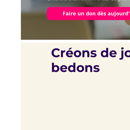
Faire un don dès aujourd
Créons de jo
bedons