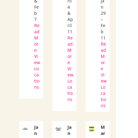
&
ril
Ja
Fe
4
n
b
&
29
7
Ap
–
Re
ril
Fe
ad
11
b
M
Re
11
or
ad
Re
e
M
ad
Vi
or
M
ew
e
or
Lo
Vi
e
ca
ew
Vi
tio
Lo
ew
ns
ca
Lo
tio
ca
ns
tio
ns
Ja
Ja
M
n
n
ar