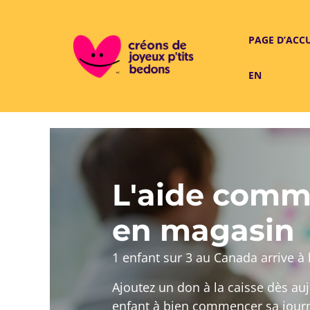
PAGE D’ACC
EN
L'aide comm
en magasin
1 enfant sur 3 au Canada arrive à l
Ajoutez un don à la caisse dès auj
enfant à bien commencer sa jour