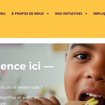
UEIL
À PROPOS DE NOUS
NOS INITIATIVES
IMPLI
ence ici —
’école le ventre vide.*
ourd’hui et aidez un
née.