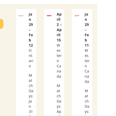
Ja
Ap
Ja
n
ril
n
29
2 –
29
–
Ap
–
Fe
ril
Fe
b
15
b
12
W
11
O
es
W
nt
ter
es
ari
n
ter
o
Ca
n
na
Ca
M
da
na
at
da
ch
M
Da
at
M
ys:
ch
at
Ja
Da
ch
n
ys:
Da
31
Ap
ys: